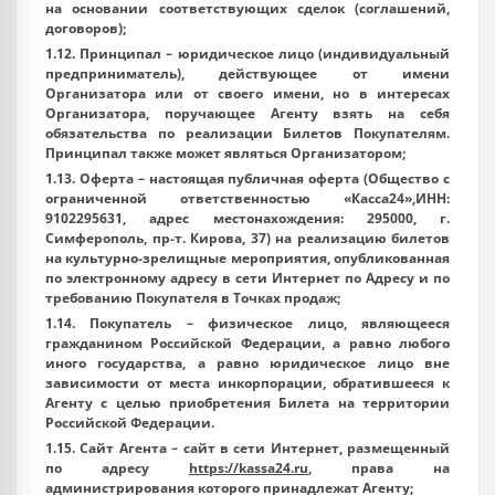
на основании соответствующих сделок (соглашений,
договоров);
1.12.
Принципал
– юридическое лицо (индивидуальный
предприниматель), действующее от имени
Организатора или от своего имени, но в интересах
Организатора, поручающее Агенту взять на себя
обязательства по реализации Билетов Покупателям.
Принципал также может являться Организатором;
1.13.
Оферта
– настоящая публичная оферта (Общество с
ограниченной ответственностью «Касса24»,ИНН:
9102295631, адрес местонахождения: 295000, г.
Симферополь, пр-т. Кирова, 37) на реализацию билетов
на культурно-зрелищные мероприятия, опубликованная
по электронному адресу в сети Интернет по
Адресу
и по
требованию Покупателя в Точках продаж;
1.14.
Покупатель
– физическое лицо, являющееся
гражданином Российской Федерации, а равно любого
иного государства, а равно юридическое лицо вне
зависимости от места инкорпорации, обратившееся к
Агенту с целью приобретения Билета на территории
Российской Федерации.
1.15.
Сайт Агента
– сайт в сети Интернет, размещенный
по адресу
https://kassa24.ru
, права на
администрирования которого принадлежат Агенту;