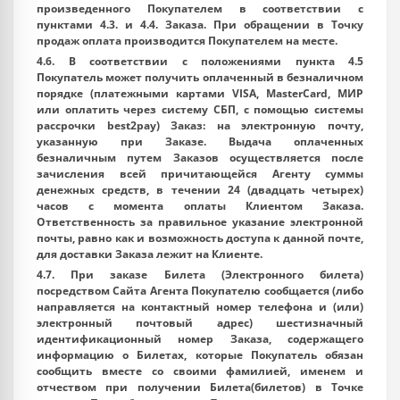
произведенного Покупателем в соответствии с
пунктами 4.3. и 4.4. Заказа. При обращении в Точку
продаж оплата производится Покупателем на месте.
4.6. В соответствии с положениями пункта 4.5
Покупатель может получить оплаченный в безналичном
порядке (платежными картами VISA, MasterСard, МИР
или оплатить через систему СБП, с помощью системы
рассрочки best2pay) Заказ: на электронную почту,
указанную при Заказе. Выдача оплаченных
безналичным путем Заказов осуществляется после
зачисления всей причитающейся Агенту суммы
денежных средств, в течении 24 (двадцать четырех)
часов с момента оплаты Клиентом Заказа.
Ответственность за правильное указание электронной
почты, равно как и возможность доступа к данной почте,
для доставки Заказа лежит на Клиенте.
4.7. При заказе Билета (Электронного билета)
посредством Сайта Агента Покупателю сообщается (либо
направляется на контактный номер телефона и (или)
электронный почтовый адрес) шестизначный
идентификационный номер Заказа, содержащего
информацию о Билетах, которые Покупатель обязан
сообщить вместе со своими фамилией, именем и
отчеством при получении Билета(билетов) в Точке