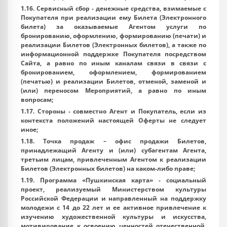
1.16.
Сервисный сбор
- денежные средства, взимаемые с
Покупателя при реализации ему Билета (Электронного
билета) за оказываемые Агентом услуги по
бронированию, оформлению, формированию (печати) и
реализации Билетов (Электронных билетов), а также по
информационной поддержке Покупателя посредством
Сайта, а равно по иным каналам связи в связи с
бронированием, оформлением, формированием
(печатью) и реализации Билетов, отменой, заменой и
(или) переносом Мероприятий, а равно по иным
вопросам;
1.17.
Стороны
- совместно Агент и Покупатель, если из
контекста положений настоящей Оферты не следует
иное;
1.18.
Точка продаж
– офис продажи Билетов,
принадлежащий Агенту и (или) субагентам Агента,
третьим лицам, привлеченным Агентом к реализации
Билетов (Электронных билетов) на каком-либо праве;
1.19.
Программа «Пушкинская карта»
- социальный
проект, реализуемый Министерством культуры
Российской Федерации и направленный на поддержку
молодежи с 14 до 22 лет и ее активное привлечение к
изучению художественной культуры и искусства,
мотивирование к освоению ценностей отечественной,