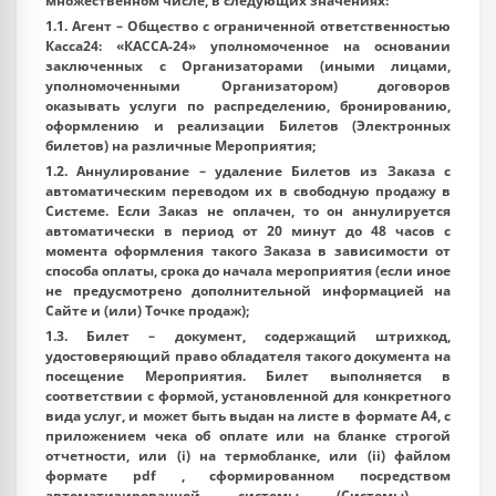
множественном числе, в следующих значениях:
1.1.
Агент
– Общество с ограниченной ответственностью
Касса24: «КАССА-24» уполномоченное на основании
заключенных с Организаторами (иными лицами,
уполномоченными Организатором) договоров
оказывать услуги по распределению, бронированию,
оформлению и реализации Билетов (Электронных
билетов) на различные Мероприятия;
1.2.
Аннулирование
– удаление Билетов из Заказа с
автоматическим переводом их в свободную продажу в
Системе. Если Заказ не оплачен, то он аннулируется
автоматически в период от 20 минут до 48 часов с
момента оформления такого Заказа в зависимости от
способа оплаты, срока до начала мероприятия (если иное
не предусмотрено дополнительной информацией на
Сайте и (или) Точке продаж);
1.3.
Билет
– документ, содержащий штрихкод,
удостоверяющий право обладателя такого документа на
посещение Мероприятия. Билет выполняется в
соответствии с формой, установленной для конкретного
вида услуг, и может быть выдан на листе в формате А4, с
приложением чека об оплате или на бланке строгой
отчетности, или (i) на термобланке, или (ii) файлом
формате pdf , сформированном посредством
автоматизированной системы (Системы) -