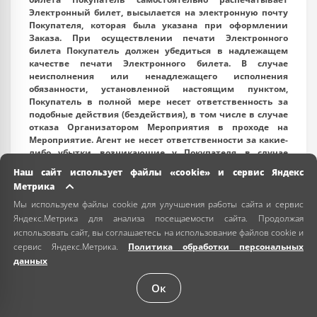
Электронный билет, высылается на электронную почту
Покупателя, которая была указана при оформлении
Заказа. При осуществлении печати Электронного
билета Покупатель должен убедиться в надлежащем
качестве печати Электронного билета. В случае
неисполнения или ненадлежащего исполнения
обязанности, установленной настоящим пунктом,
Покупатель в полной мере несет ответственность за
подобные действия (бездействия), в том числе в случае
отказа Организатором Мероприятия в проходе на
Мероприятие. Агент не несет ответственности за какие-
либо убытки, возникающие у Покупателя, в случае
нарушения условий настоящего пункта, в связи с тем,
Наш сайт использует файлы «cookie» и сервис Яндекс
что Агент не является стороной по договору оказания
Метрика
услуг, связанных с проведением Мероприятия.
Мы используем файлы cookie для улучшения работы сайта и сервис
10.6. При проходе на Мероприятие Покупатель обязан
Яндекс.Метрика для анализа посещаемости сайта. Продолжая
иметь при себе надлежащим образом распечатанный
использовать сайт, вы соглашаетесь на использование файлов cookie и
Электронный билет, удостоверение личности и
банковскую карточку, с которой производилась оплата
сервис Яндекс.Метрика.
Политика обработки персональных
номинальной стоимости Электронного билета.
данных
10.7. Покупатель самостоятельно несет ответственность
за сохранность и защиту Электронного билета от
Ок
копирования. В случае копирования Электронного
билета доступ на Мероприятие будет открыт по тому