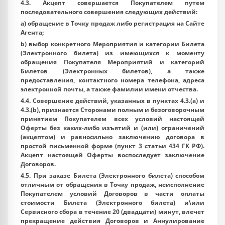
4.3. Акцепт совершается Покупателем путем
последовательного совершения следующих действий:
a) обращение в Точку продаж либо регистрация на Сайте
Агента;
b) выбор конкретного Мероприятия и категории Билета
(Электронного билета) из имеющихся к моменту
обращения Покупателя Мероприятий и категорий
Билетов (Электронных билетов), а также
предоставления, контактного номера телефона, адреса
электронной почты, а также фамилии имени отчества.
4.4. Совершение действий, указанных в пунктах 4.3.(a) и
4.3.(b), признается Сторонами полным и безоговорочным
принятием Покупателем всех условий настоящей
Оферты без каких-либо изъятий и (или) ограничений
(акцептом) и равносильно заключению договора в
простой письменной форме (пункт 3 статьи 434 ГК РФ).
Акцепт настоящей Оферты воспоследует заключение
Договоров.
4.5. При заказе Билета (Электронного билета) способом
отличным от обращения в Точку продаж, неисполнение
Покупателем условий Договоров в части оплаты
стоимости Билета (Электронного билета) и\или
Сервисного сбора в течение 20 (двадцати) минут, влечет
прекращение действия Договоров и Аннулирование