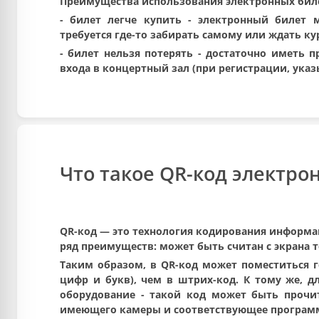
Преимущества использования электронных бил
-
билет легче купить
- электронный билет м
требуется где-то забирать самому или ждать ку
-
билет нельзя потерять
- достаточно иметь п
входа в концертный зал (при регистрации, ука
Что такое QR-код электро
QR-код — это технология кодирования информа
ряд преимуществ: может быть считан с экрана 
Таким образом, в QR-код может поместиться 
цифр и букв), чем в штрих-код. К тому же, д
оборудование - такой код может быть прочи
имеющего камеры и соответствующее программ