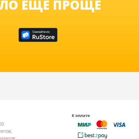
ЛО ЕЩЁ ПРОЩЕ
К оплате
:00
летов,
илетов: