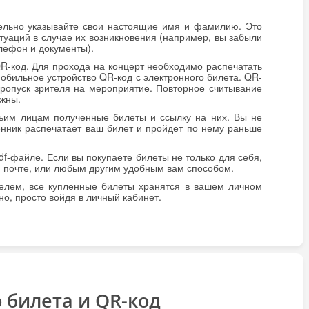
тельно указывайте свои настоящие имя и фамилию. Это
уаций в случае их возникновения (например, вы забыли
лефон и документы).
R-код. Для прохода на концерт необходимо распечатать
мобильное устройство QR-код с электронного билета. QR-
пропуск зрителя на мероприятие. Повторное считывание
ожны.
тьим лицам полученные билеты и ссылку на них. Вы не
нник распечатает ваш билет и пройдет по нему раньше
f-файле. Если вы покупаете билеты не только для себя,
й почте, или любым другим удобным вам способом.
телем, все купленные билеты хранятся в вашем личном
но, просто войдя в личный кабинет.
 билета и QR-код