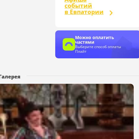
событий
в Евпатории
Можно оплатить
частями
Выберите способ оплаты
Плайт
Галерея