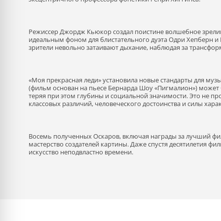
Режиссер Джордж Кьюкор создал поистине волшебное зрели
идеальным фоном для блистательного дуэта Одри Хепберн и Р
зрители невольно затаивают дыхание, наблюдая за трансфор
«Моя прекрасная леди» установила новые стандарты для муз
(фильм основан на пьесе Бернарда Шоу «Пигмалион») может
теряя при этом глубины и социальной значимости. Это не пр
классовых различий, человеческого достоинства и силы харак
Восемь полученных Оскаров, включая награды за лучший фи
мастерство создателей картины. Даже спустя десятилетия фил
искусство неподвластно времени.