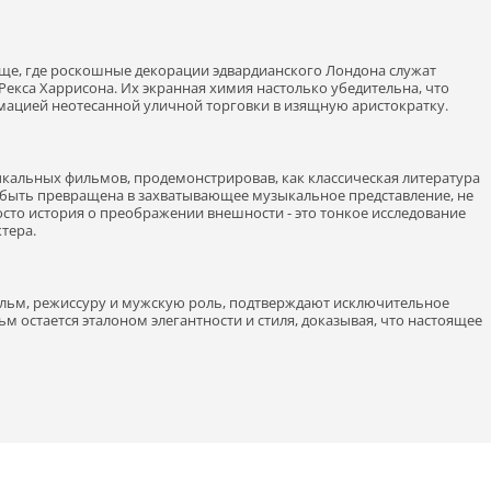
ще, где роскошные декорации эдвардианского Лондона служат
екса Харрисона. Их экранная химия настолько убедительна, что
мацией неотесанной уличной торговки в изящную аристократку.
ыкальных фильмов, продемонстрировав, как классическая литература
 быть превращена в захватывающее музыкальное представление, не
осто история о преображении внешности - это тонкое исследование
тера.
льм, режиссуру и мужскую роль, подтверждают исключительное
ьм остается эталоном элегантности и стиля, доказывая, что настоящее